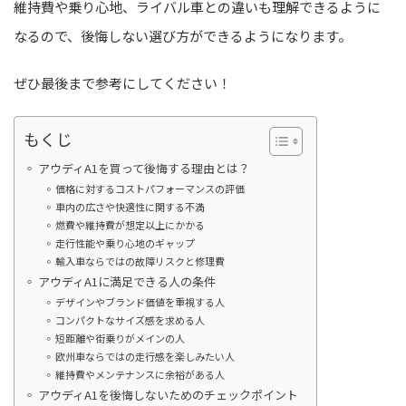
維持費や乗り心地、ライバル車との違いも理解できるように
なるので、後悔しない選び方ができるようになります。
ぜひ最後まで参考にしてください！
もくじ
アウディA1を買って後悔する理由とは？
価格に対するコストパフォーマンスの評価
車内の広さや快適性に関する不満
燃費や維持費が想定以上にかかる
走行性能や乗り心地のギャップ
輸入車ならではの故障リスクと修理費
アウディA1に満足できる人の条件
デザインやブランド価値を重視する人
コンパクトなサイズ感を求める人
短距離や街乗りがメインの人
欧州車ならではの走行感を楽しみたい人
維持費やメンテナンスに余裕がある人
アウディA1を後悔しないためのチェックポイント