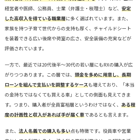
経営者や医師、公務員、士業（弁護士・税理士）など、
安定
した高収入を得ている職業層
に多く選ばれています。また、
家族を持つ子育て世代からの支持も厚く、チャイルドシート
を装着できる広い後席や荷室の広さ、安全装備の充実などが
評価されています。
一方で、最近では20代後半〜30代の若い層にもRXの購入が広
がりつつあります。この層では、
頭金を多めに用意し、長期
ローンを組んで支払いを調整するケース
も増えており、「本当
の金持ちではなくても買える車」としての側面も見えてきま
す。つまり、購入者が全員富裕層というわけではなく、
ある程
度の計画性と収入があれば手が届く車
であるとも言えます。
また、
法人名義での購入も多い
点も特徴です。役員車や営業