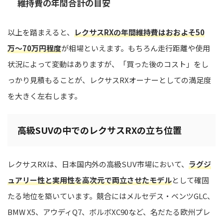
維持費の年間合計の目安
以上を踏まえると、
レクサスRXの年間維持費はおおよそ50
万〜70万円程度
が相場といえます。もちろん走行距離や使用
状況によって変動はありますが、「買った後のコスト」をし
っかり見積もることが、レクサスRXオーナーとしての満足度
を大きく左右します。
高級SUVの中でのレクサスRXの立ち位置
レクサスRXは、日本国内外の高級SUV市場において、
ラグジ
ュアリー性と実用性を高次元で両立させたモデル
として確固
たる地位を築いています。競合にはメルセデス・ベンツGLC、
BMW X5、アウディQ7、ボルボXC90など、名だたる欧州プレ