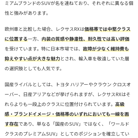
ミアムブランドのSUVが名を連ねており、それぞれに異なる個
性と強みがあります。
欧州車と比較した場合、レクサスRXは
価格帯では中堅クラス
に位置する
一方、
内装の質感や静粛性、耐久性では高い評価
を受けています。特に日本市場では、
故障が少なく維持費も
抑えやすい点が大きな魅力
とされ、輸入車を敬遠していた層
の選択肢としても人気です。
国産ライバルとしては、トヨタ ハリアーやクラウン クロスオ
ーバー、日産アリアなどが挙げられますが、レクサスRXはそ
れらよりも一段上のクラスに位置付けられています。
高級
感・ブランドイメージ・価格帯のいずれにおいても一線を画
す存在
であり、単なる「国産のSUV」ではなく、「ワールド
クラスのプレミアムSUV」としてのポジションを確立してい