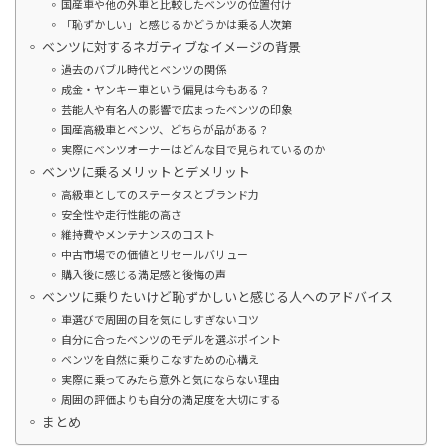
国産車や他の外車と比較したベンツの位置付け
「恥ずかしい」と感じるかどうかは乗る人次第
ベンツに対するネガティブなイメージの背景
過去のバブル時代とベンツの関係
成金・ヤンキー車という偏見は今もある？
芸能人や有名人の影響で広まったベンツの印象
国産高級車とベンツ、どちらが品がある？
実際にベンツオーナーはどんな目で見られているのか
ベンツに乗るメリットとデメリット
高級車としてのステータスとブランド力
安全性や走行性能の高さ
維持費やメンテナンスのコスト
中古市場での価値とリセールバリュー
購入後に感じる満足感と後悔の声
ベンツに乗りたいけど恥ずかしいと感じる人へのアドバイス
車選びで周囲の目を気にしすぎないコツ
自分に合ったベンツのモデルを選ぶポイント
ベンツを自然に乗りこなすための心構え
実際に乗ってみたら意外と気にならない理由
周囲の評価よりも自分の満足度を大切にする
まとめ