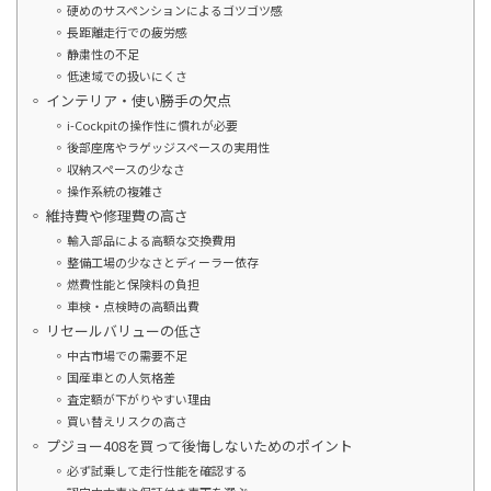
硬めのサスペンションによるゴツゴツ感
長距離走行での疲労感
静粛性の不足
低速域での扱いにくさ
インテリア・使い勝手の欠点
i-Cockpitの操作性に慣れが必要
後部座席やラゲッジスペースの実用性
収納スペースの少なさ
操作系統の複雑さ
維持費や修理費の高さ
輸入部品による高額な交換費用
整備工場の少なさとディーラー依存
燃費性能と保険料の負担
車検・点検時の高額出費
リセールバリューの低さ
中古市場での需要不足
国産車との人気格差
査定額が下がりやすい理由
買い替えリスクの高さ
プジョー408を買って後悔しないためのポイント
必ず試乗して走行性能を確認する