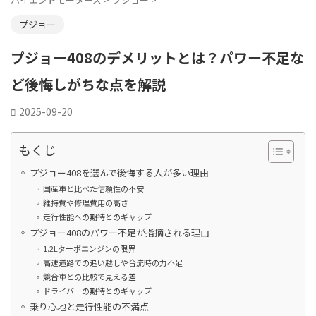
プジョー
プジョー408のデメリットとは？パワー不足な
ど後悔しがちな点を解説
2025-09-20
もくじ
プジョー408を選んで後悔する人が多い理由
国産車と比べた信頼性の不安
維持費や修理費用の高さ
走行性能への期待とのギャップ
プジョー408のパワー不足が指摘される理由
1.2Lターボエンジンの限界
高速道路での追い越しや合流時の力不足
競合車との比較で見える差
ドライバーの期待とのギャップ
乗り心地と走行性能の不満点