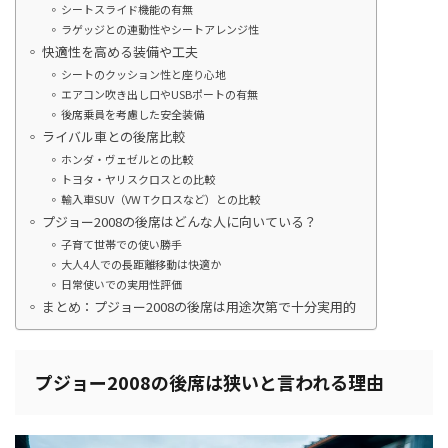
シートスライド機能の有無
ラゲッジとの連動性やシートアレンジ性
快適性を高める装備や工夫
シートのクッション性と座り心地
エアコン吹き出し口やUSBポートの有無
後席乗員を考慮した安全装備
ライバル車との後席比較
ホンダ・ヴェゼルとの比較
トヨタ・ヤリスクロスとの比較
輸入車SUV（VW Tクロスなど）との比較
プジョー2008の後席はどんな人に向いている？
子育て世帯での使い勝手
大人4人での長距離移動は快適か
日常使いでの実用性評価
まとめ：プジョー2008の後席は用途次第で十分実用的
プジョー2008の後席は狭いと言われる理由