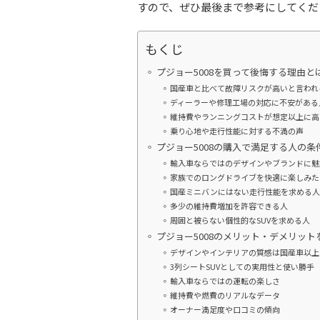
すので、ぜひ最後まで参考にしてくだ
もくじ
プジョー5008を買って後悔する理由と
国産車と比べて故障リスクが高いと言われ
ディーラーや修理工場の対応に不安がある
維持費やランニングコストが想定以上に高
乗り心地や走行性能に対する不満の声
プジョー5008の購入で満足する人の条
輸入車ならではのデザインやブランドに魅
家族でのロングドライブを快適に楽しみた
国産ミニバンにはない走行性能を求める人
多少の維持費増加を許容できる人
周囲と被らない個性的なSUVを求める人
プジョー5008のメリット・デメリット
デザインやインテリアの質感は国産車以上
3列シートSUVとしての実用性と使い勝手
輸入車ならではの運転の楽しさ
維持費や燃費のリアルなデータ
オーナー満足度や口コミの傾向