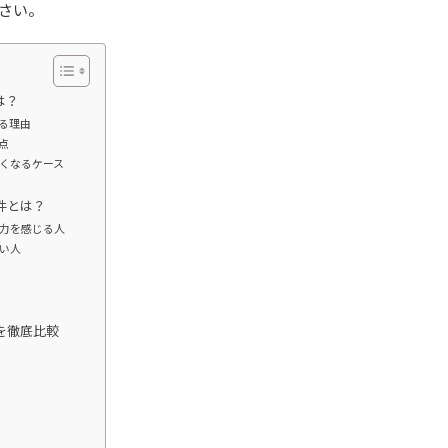
さい。
は？
る理由
点
くなるケース
件とは？
力を感じる人
い人
を徹底比較