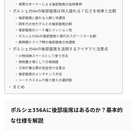
実際のオーナーによる後部座席の活用事例
ポルシェ356Aの後部座席は何人座れる？広さを他車と比較
後部座席に座れる人数と快適性
同年代の他モデルとの後部座席比較
後部座席のシート幅とクッション性
ポルシェ356Aの後部座席と現代のスポーツカー比較
長時間ドライブ時の後部座席の快適度
ポルシェ356Aの後部座席を活用するアイデアと注意点
小物収納スペースとして使う方法
荷物置き場としての実用度
子供が乗る際の安全性や注意点
後部座席のメンテナンス方法
シートカスタムや張り替えの選択肢
まとめ
ポルシェ356Aに後部座席はあるのか？基本的
な仕様を解説