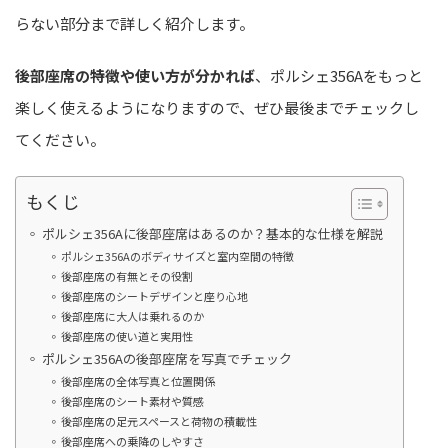
らない部分まで詳しく紹介します。
後部座席の特徴や使い方が分かれば
、ポルシェ356Aをもっと
楽しく使えるようになりますので、ぜひ最後までチェックし
てください。
もくじ
ポルシェ356Aに後部座席はあるのか？基本的な仕様を解説
ポルシェ356Aのボディサイズと室内空間の特徴
後部座席の有無とその役割
後部座席のシートデザインと座り心地
後部座席に大人は乗れるのか
後部座席の使い道と実用性
ポルシェ356Aの後部座席を写真でチェック
後部座席の全体写真と位置関係
後部座席のシート素材や質感
後部座席の足元スペースと荷物の積載性
後部座席への乗降のしやすさ