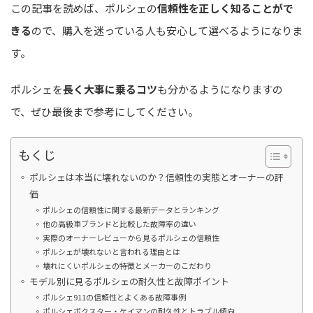
この記事を読めば、ポルシェの
信頼性を正しく知ることがで
きる
ので、購入を迷っている人も安心して選べるようになりま
す。
ポルシェを
長く大事に乗るコツ
も分かるようになりますの
で、ぜひ最後まで参考にしてください。
もくじ
ポルシェは本当に壊れないのか？信頼性の実態とオーナーの評
価
ポルシェの信頼性に関する最新データとランキング
他の高級車ブランドと比較した故障率の違い
実際のオーナーレビューから見るポルシェの信頼性
ポルシェが壊れないと言われる理由とは
壊れにくいポルシェの特徴とメーカーのこだわり
モデル別に見るポルシェの耐久性と故障ポイント
ポルシェ911の信頼性とよくある故障事例
ポルシェボクスター・ケイマンの耐久性とトラブル傾向