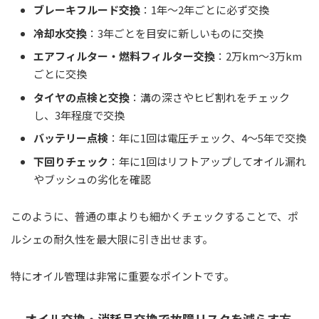
ブレーキフルード交換
：1年～2年ごとに必ず交換
冷却水交換
：3年ごとを目安に新しいものに交換
エアフィルター・燃料フィルター交換
：2万km～3万km
ごとに交換
タイヤの点検と交換
：溝の深さやヒビ割れをチェック
し、3年程度で交換
バッテリー点検
：年に1回は電圧チェック、4～5年で交換
下回りチェック
：年に1回はリフトアップしてオイル漏れ
やブッシュの劣化を確認
このように、普通の車よりも細かくチェックすることで、ポ
ルシェの耐久性を最大限に引き出せます。
特にオイル管理は非常に重要なポイントです。
オイル交換・消耗品交換で故障リスクを減らす方