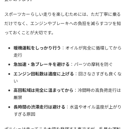
スポーツカーらしい走りを楽しむためには、ただ丁寧に乗る
だけでなく、エンジンやブレーキへの負担を減らすコツを知
っておくことが大切です。
暖機運転をしっかり行う
：オイルが完全に循環してから
走行
急加速・急ブレーキを避ける
：パーツの摩耗を防ぐ
エンジン回転数は適度に上げる
：回さなさすぎも良くな
い
高回転域は完全に温まってから
：冷間時の高負荷走行は
厳禁
長時間の渋滞走行は避ける
：水温やオイル温度が上がり
すぎる原因
ポルシェは走ってこそ本領を発揮する車ですが、乱暴な運転