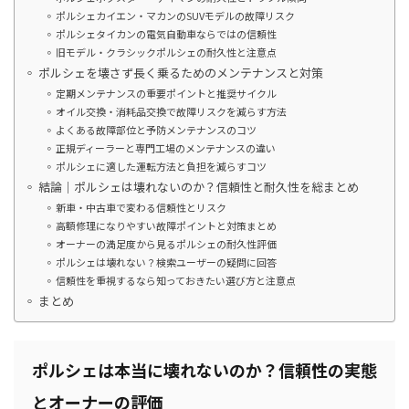
ポルシェカイエン・マカンのSUVモデルの故障リスク
ポルシェタイカンの電気自動車ならではの信頼性
旧モデル・クラシックポルシェの耐久性と注意点
ポルシェを壊さず長く乗るためのメンテナンスと対策
定期メンテナンスの重要ポイントと推奨サイクル
オイル交換・消耗品交換で故障リスクを減らす方法
よくある故障部位と予防メンテナンスのコツ
正規ディーラーと専門工場のメンテナンスの違い
ポルシェに適した運転方法と負担を減らすコツ
結論｜ポルシェは壊れないのか？信頼性と耐久性を総まとめ
新車・中古車で変わる信頼性とリスク
高額修理になりやすい故障ポイントと対策まとめ
オーナーの満足度から見るポルシェの耐久性評価
ポルシェは壊れない？検索ユーザーの疑問に回答
信頼性を重視するなら知っておきたい選び方と注意点
まとめ
ポルシェは本当に壊れないのか？信頼性の実態
とオーナーの評価