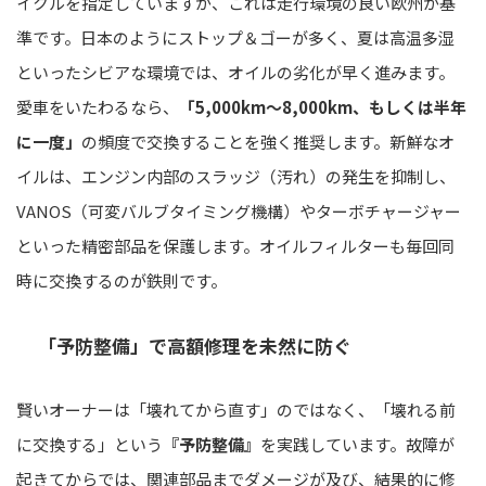
イクルを指定していますが、これは走行環境の良い欧州が基
準です。日本のようにストップ＆ゴーが多く、夏は高温多湿
といったシビアな環境では、オイルの劣化が早く進みます。
愛車をいたわるなら、
「5,000km〜8,000km、もしくは半年
に一度」
の頻度で交換することを強く推奨します。新鮮なオ
イルは、エンジン内部のスラッジ（汚れ）の発生を抑制し、
VANOS（可変バルブタイミング機構）やターボチャージャー
といった精密部品を保護します。オイルフィルターも毎回同
時に交換するのが鉄則です。
「予防整備」で高額修理を未然に防ぐ
賢いオーナーは「壊れてから直す」のではなく、「壊れる前
に交換する」という
『予防整備』
を実践しています。故障が
起きてからでは、関連部品までダメージが及び、結果的に修