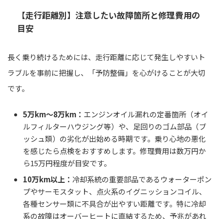
【走行距離別】注意したい故障箇所と修理費用の
目安
長く乗り続けるためには、走行距離に応じて発生しやすいト
ラブルを事前に把握し、「予防整備」を心がけることが大切
です。
5万km～8万km：
エンジンオイル漏れの定番箇所（オイ
ルフィルターハウジング等）や、足回りのゴム部品（ブ
ッシュ類）の劣化が出始める時期です。乗り心地の悪化
を感じたら点検をおすすめします。修理費用は数万円か
ら15万円程度が目安です。
10万km以上：
冷却系統の重要部品であるウォーターポン
プやサーモスタット、点火系のイグニッションコイル、
各種センサー類に不具合が出やすい距離です。特に冷却
系の故障はオーバーヒートに直結するため、予兆があれ