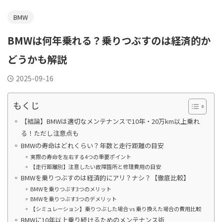
BMW
BMWは何年乗れる？乗りつぶすのは経済的か
どうかも解説
2025-09-16
もくじ
【結論】BMWは適切なメンテナンスで10年・20万km以上乗れ
る！ただし注意点も
BMWの寿命はどれくらい？年数と走行距離の目安
実際の寿命を左右する4つの重要ポイント
【走行距離別】注意したい故障箇所と修理費用の目安
BMWを乗りつぶすのは経済的にアリ？ナシ？【徹底比較】
BMWを乗りつぶす3つのメリット
BMWを乗りつぶす3つのデメリット
【シミュレーション】乗りつぶした場合 vs 乗り換えた場合の費用比較
BMWに10年以上乗り続けるためのメンテナンス術