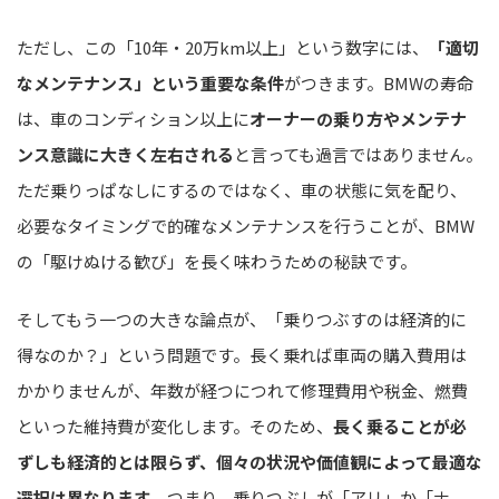
ただし、この「10年・20万km以上」という数字には、
「適切
なメンテナンス」という重要な条件
がつきます。BMWの寿命
は、車のコンディション以上に
オーナーの乗り方やメンテナ
ンス意識に大きく左右される
と言っても過言ではありません。
ただ乗りっぱなしにするのではなく、車の状態に気を配り、
必要なタイミングで的確なメンテナンスを行うことが、BMW
の「駆けぬける歓び」を長く味わうための秘訣です。
そしてもう一つの大きな論点が、「乗りつぶすのは経済的に
得なのか？」という問題です。長く乗れば車両の購入費用は
かかりませんが、年数が経つにつれて修理費用や税金、燃費
といった維持費が変化します。そのため、
長く乗ることが必
ずしも経済的とは限らず、個々の状況や価値観によって最適な
選択は異なります
。つまり、乗りつぶしが「アリ」か「ナ