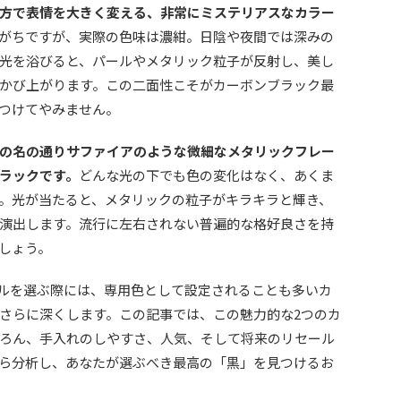
方で表情を大きく変える、非常にミステリアスなカラー
がちですが、実際の色味は濃紺。日陰や夜間では深みの
光を浴びると、パールやメタリック粒子が反射し、美し
かび上がります。この二面性こそがカーボンブラック最
つけてやみません。
の名の通りサファイアのような微細なメタリックフレー
ラックです。
どんな光の下でも色の変化はなく、あくま
。光が当たると、メタリックの粒子がキラキラと輝き、
演出します。流行に左右されない普遍的な格好良さを持
しょう。
ルを選ぶ際には、専用色として設定されることも多いカ
さらに深くします。この記事では、この魅力的な2つのカ
ろん、手入れのしやすさ、人気、そして将来のリセール
ら分析し、あなたが選ぶべき最高の「黒」を見つけるお