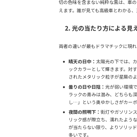
切の色味を含まない純粋な黒は、車の
えます。誰が見ても高級車とわかる、
2. 光の当たり方による見
両者の違いが最もドラマチックに現れ
晴天の日中：
太陽光の下では、
ックカラーとして輝きます。対
されたメタリック粒子が星屑の
曇りの日や日陰：
光が弱い環境
ラックの青みは潜み、どちらも
し…」という奥ゆかしさがカー
夜間の照明下：
街灯やガソリン
リック感が際立ち、濡れたよう
が当たらない限り、よりソリッ
多いです。