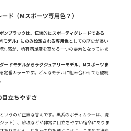
グレード（Mスポーツ専用色？）
ボンブラックは、伝統的にスポーティグレードである
Mモデル」にのみ設定される専用色
としての歴史が長い
特別感が、所有満足度を高める一つの要素となっていま
ダードモデルからラグジュアリーモデル、Mスポーツま
る定番カラー
です。どんなモデルに組み合わせても破綻
。
の目立ちやすさ
というのが正直な答えです。黒系のボディカラーは、洗
ジット）、砂埃などが非常に目立ちやすい宿命にありま
はありません。どちらの色を選ぶにせよ、こまめな洗車